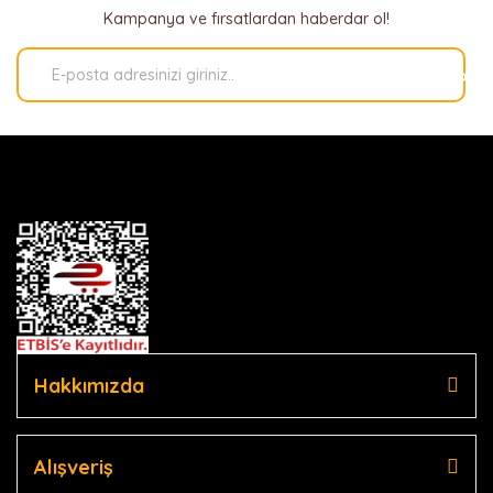
Kampanya ve fırsatlardan haberdar ol!
Kaydol
Hakkımızda
Alışveriş