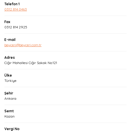
Telefon 1
0312 814 0463
Fax
0312 814 2925
E-mail
beyceri@beyceri.com.tr
Adres
Ciğir Mahallesi Ciğir Sokak No:121
Ülke
Türkiye
Şehir
Ankara
Semt
Kazan
Vergi No