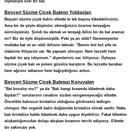
reyhasıyla özel bir bal.
Beyçeri Süzme Çiçek Balının Yoldaşları
Beyçeri süzme çiçek balını elbette ki tek başına tüketebilirsiniz. 
Ama bir de şöyle düşünün; ekmeğinizin üzerine tereyağını 
sürmüşsünüz. Şimdi bu ekmek ve tereyağ ikilisi bir de bal aramaz 
mı? Biz de öyle düşünmüştük. Peki ya arı sütü? Denemeyenler 
mutlaka bal ve arı sütü ikilisini tatmalı. "Benim bol bol şifa ve 
vitamine ihtiyacım var. Ne yapsam olmuyor. Hem lezzetli hem 
faydalı bir şey istiyorum.” diyenleriniz var, biliyoruz. Öyleyse 
süzme çiçek balı ve poleni güzelce karıştırın. Bu lezzetle beraber 
hem ağzınız tatlansın hem bağışıklığınız artsın.
Beyçeri Süzme Çiçek Balımızı Koruyalım
"Bal bozulur mu?” ya da "Balı hangi kıvamda tüketmek daha 
faydalı?” sorularının cevabını sizden esirgemeyeceğiz elbette. 
Öncelikle balınızın kristalize olduğunu görürseniz tedirgin 
olmayın. Her organik balın doğasında kristalize olmak vardır. Hatta 
balı kristalize halde tüketmek daha uygun diyebiliriz. Fakat tüketme 
alışkanlığımızdan dolayı akışkan kıvamını tercih ediyoruz. Elbette 
bir sakıncası yok. 