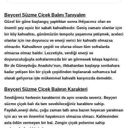
Beyçeri Süzme Çiçek Balını Tanıyalım
Güzel bir güne başlangıç yaptıktan sonra ihtiyacınız olan en 
önemli şey eşsiz bir sabah kahvaltısıdır. Geniş zamanı olanlar için 
bir köy kahvaltısı, günümüzün tempolu yaşamına yetişmek, aceleci 
olanlar için ise doyurucu ve enerji verici bir kahvaltı olmazsa 
olmazdır. Kahvaltının çeşidi ne olursa olsun tüm sofralarda 
olmazsa olmaz baldır. Lezzetiyle, verdiği enerji ve 
doyuruculuğuyla sofralarımızda bir an görmesek telaşa kapılırız. 
Bir de Güneydoğu Anadolu’nun, ilkbahardan başlayıp sonbahara 
kadar yetişen bin bir çiçek çeşidinden toplanarak soframıza bal 
olarak geliyorsa işte mükemmel kahvaltı karşınızda demektir.
Beyçeri Süzme Çiçek Balının Karakteri
Sevdiğimiz herkesin karakterini de aynı oranda severiz. Beyçeri 
süzme çiçek balı da tam sevebileceğiniz karaktere sahip. 
Faydalı,enerji dolu, çoğu zaman tatlı ama bazen heyecan yaratması 
için acı ve en önemlisi hayatınızın olmazsa olmazı. Kalitesinden 
asla ödün vermeyen bir bal. Zengin çiçek polenine sahip 