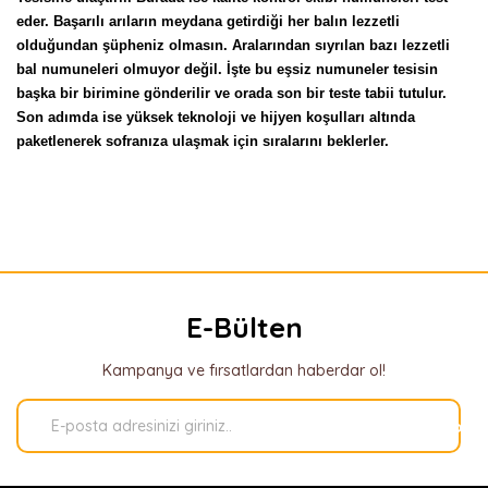
eder. Başarılı arıların meydana getirdiği her balın lezzetli 
olduğundan şüpheniz olmasın. Aralarından sıyrılan bazı lezzetli 
bal numuneleri olmuyor değil. İşte bu eşsiz numuneler tesisin 
başka bir birimine gönderilir ve orada son bir teste tabii tutulur. 
Son adımda ise yüksek teknoloji ve hijyen koşulları altında 
paketlenerek sofranıza ulaşmak için sıralarını beklerler.
Süzme Çiçek Balı
Bu ürüne ilk yorumu siz yapın!
Analiz Raporu
Yorum Yaz
E-Bülten
Kampanya ve fırsatlardan haberdar ol!
Kaydol