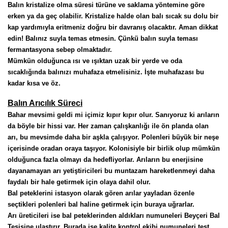
Balın kristalize olma süresi türüne ve saklama yöntemine göre 
erken ya da geç olabilir. Kristalize halde olan balı sıcak su dolu bir 
kap yardımıyla eritmeniz doğru bir davranış olacaktır. Aman dikkat 
edin! Balınız suyla temas etmesin. Çünkü balın suyla teması 
fermantasyona sebep olmaktadır. 
Mümkün olduğunca ısı ve ışıktan uzak bir yerde ve oda 
sıcaklığında balınızı muhafaza etmelisiniz. İşte muhafazası bu 
kadar kısa ve öz.
Balın Arıcılık Süreci
Bahar mevsimi geldi mi içimiz kıpır kıpır olur. Sanıyoruz ki arıların 
da böyle bir hissi var. Her zaman çalışkanlığı ile ön planda olan 
arı, bu mevsimde daha bir aşkla çalışıyor. Polenleri büyük bir neşe 
içerisinde oradan oraya taşıyor. Kolonisiyle bir birlik olup mümkün 
olduğunca fazla olmayı da hedefliyorlar. Arıların bu enerjisine 
dayanamayan arı yetiştiricileri bu muntazam hareketlenmeyi daha 
faydalı bir hale getirmek için olaya dahil olur.
Bal peteklerini istasyon olarak gören arılar yayladan özenle 
seçtikleri polenleri bal haline getirmek için buraya uğrarlar. 
Arı üreticileri ise bal peteklerinden aldıkları numuneleri Beyçeri Bal 
Tesisine ulaştırır. Burada ise kalite kontrol ekibi numuneleri test 