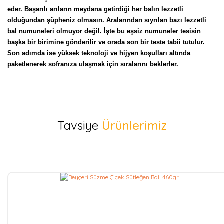
eder. Başarılı arıların meydana getirdiği her balın lezzetli 
olduğundan şüpheniz olmasın. Aralarından sıyrılan bazı lezzetli 
bal numuneleri olmuyor değil. İşte bu eşsiz numuneler tesisin 
başka bir birimine gönderilir ve orada son bir teste tabii tutulur. 
Son adımda ise yüksek teknoloji ve hijyen koşulları altında 
paketlenerek sofranıza ulaşmak için sıralarını beklerler.
Bu ürüne ilk yorumu siz yapın!
Tavsiye
Ürünlerimiz
Yorum Yaz
Aynı
Gün
Kargo