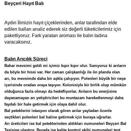
Beyçeri Hayıt Balı
Aydın İlimizin hayıt çiçeklerinden, arılar tarafından elde
edilen balları analiz ederek siz değerli tüketicilerimiz için
paketliyoruz. Fark yaratan aroması ile balın tadına
varacaksınız.
Balın Arıcılık Süreci
Bahar mevsimi geldi mi içimiz kıpır kıpır olur. Sanıyoruz ki arıların 
da böyle bir hissi var. Her zaman çalışkanlığı ile ön planda olan 
arı, bu mevsimde daha bir aşkla çalışıyor. Polenleri büyük bir neşe 
içerisinde oradan oraya taşıyor. Kolonisiyle bir birlik olup mümkün 
olduğunca fazla olmayı da hedefliyorlar. Arıların bu enerjisine 
dayanamayan arı yetiştiricileri bu muntazam hareketlenmeyi daha 
faydalı bir hale getirmek için olaya dahil olur.
Bal peteklerini istasyon olarak gören arılar yayladan özenle 
seçtikleri polenleri bal haline getirmek için buraya uğrarlar. 
Arı üreticileri ise bal peteklerinden aldıkları numuneleri Beyçeri Bal 
Tesisine ulaştırır. Burada ise kalite kontrol ekibi numuneleri test 