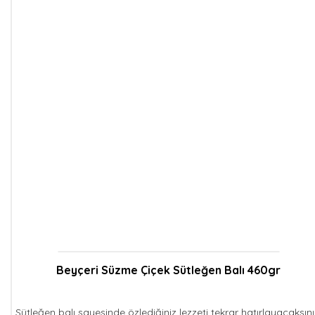
Beyçeri Süzme Çiçek Sütleğen Balı 460gr
Sütleğen balı sayesinde özlediğiniz lezzeti tekrar hatırlayacaksını