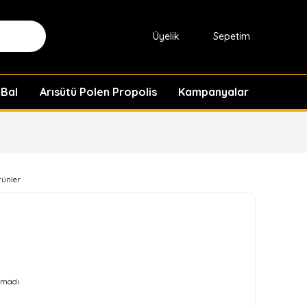
Üyelik
Sepetim
 Bal
Arısütü Polen Propolis
Kampanyalar
rünler
madı.